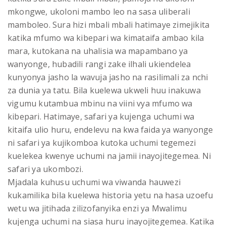
mkongwe, ukoloni mambo leo na sasa uliberali
mamboleo. Sura hizi mbali mbali hatimaye zimejikita
katika mfumo wa kibepari wa kimataifa ambao kila
mara, kutokana na uhalisia wa mapambano ya
wanyonge, hubadili rangi zake ilhali ukiendelea
kunyonya jasho la wavuja jasho na rasilimali za nchi
za dunia ya tatu. Bila kuelewa ukweli huu inakuwa
vigumu kutambua mbinu na viini vya mfumo wa
kibepari. Hatimaye, safari ya kujenga uchumi wa
kitaifa ulio huru, endelevu na kwa faida ya wanyonge
ni safari ya kujikomboa kutoka uchumi tegemezi
kuelekea kwenye uchumi na jamii inayojitegemea. Ni
safari ya ukombozi.
Mjadala kuhusu uchumi wa viwanda hauwezi
kukamilika bila kuelewa historia yetu na hasa uzoefu
wetu wa jitihada zilizofanyika enzi ya Mwalimu
kujenga uchumi na siasa huru inayojitegemea. Katika