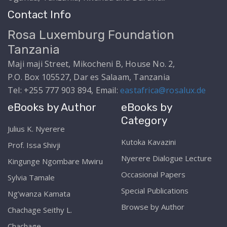
Contact Info
Rosa Luxemburg Foundation
Tanzania
Maji maji Street, Mikocheni B, House No. 2,
P.O. Box 105527, Dar es Salaam, Tanzania
Tel: +255 777 903 894, Email:
eastafrica@rosalux.de
eBooks by Author
eBooks by
Category
Julius K. Nyerere
Kutoka Kavazini
Prof. Issa Shivji
Nyerere Dialogue Lecture
Kingunge Ngombare Mwiru
Occasional Papers
Sylvia Tamale
Special Publications
Ng’wanza Kamata
Browse by Author
Chachage Seithy L.
Chachage