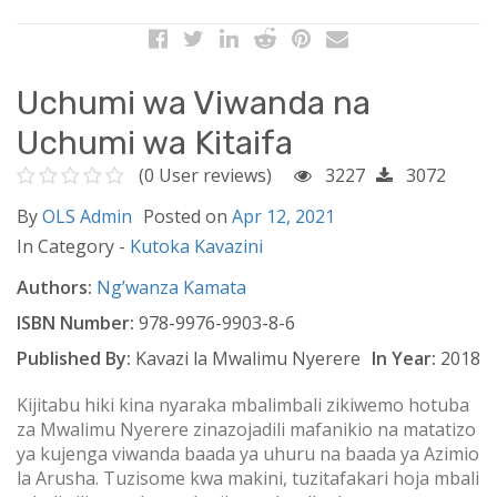
Uchumi wa Viwanda na
Uchumi wa Kitaifa
(0 User reviews)
3227
3072
By
OLS Admin
Posted on
Apr 12, 2021
In Category -
Kutoka Kavazini
Authors:
Ng’wanza Kamata
ISBN Number:
978-9976-9903-8-6
Published By:
Kavazi la Mwalimu Nyerere
In Year:
2018
Kijitabu hiki kina nyaraka mbalimbali zikiwemo hotuba
za Mwalimu Nyerere zinazojadili mafanikio na matatizo
ya kujenga viwanda baada ya uhuru na baada ya Azimio
la Arusha. Tuzisome kwa makini, tuzitafakari hoja mbali